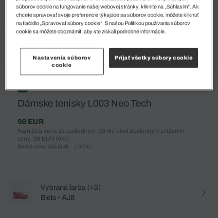
súborov cookie na fungovanie našej webovej stránky, kliknite na „Súhlasím“. Ak
chcete spravovať svoje preferencie týkajúce sa súborov cookie, môžete kliknúť
na tlačidlo „Spravovať súbory cookie“. S našou Politikou používania súborov
cookie sa môžete oboznámiť, aby ste získali podrobné informácie.
Nastavenia súborov
Prijať všetky súbory cookie
cookie
%
Dámske tenisky L003 Neo Tech
98 EUR
Najnižšia cena za posledných 30 dní pred posledným znížením
ceny: 98 EUR
(0%)
Bežná cena:
140 EUR
(-30%)
Vybraná farba (+3)
Biela • AJ8