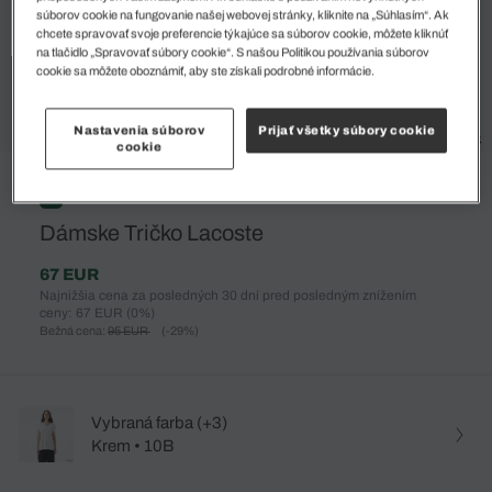
súborov cookie na fungovanie našej webovej stránky, kliknite na „Súhlasím“. Ak
chcete spravovať svoje preferencie týkajúce sa súborov cookie, môžete kliknúť
na tlačidlo „Spravovať súbory cookie“. S našou Politikou používania súborov
cookie sa môžete oboznámiť, aby ste získali podrobné informácie.
Nastavenia súborov
Prijať všetky súbory cookie
cookie
%
Dámske Tričko Lacoste
67 EUR
Najnižšia cena za posledných 30 dní pred posledným znížením
ceny: 67 EUR
(0%)
Bežná cena:
95 EUR
(-29%)
Vybraná farba (+3)
Krem • 10B