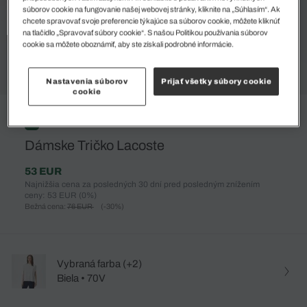
súborov cookie na fungovanie našej webovej stránky, kliknite na „Súhlasím“. Ak
chcete spravovať svoje preferencie týkajúce sa súborov cookie, môžete kliknúť
na tlačidlo „Spravovať súbory cookie“. S našou Politikou používania súborov
cookie sa môžete oboznámiť, aby ste získali podrobné informácie.
Nastavenia súborov
Prijať všetky súbory cookie
cookie
%
Dámske Tričko Lacoste
53 EUR
Najnižšia cena za posledných 30 dní pred posledným znížením
ceny: 53 EUR
(0%)
Bežná cena:
76 EUR
(-30%)
Vybraná farba (+2)
Biela • 70V