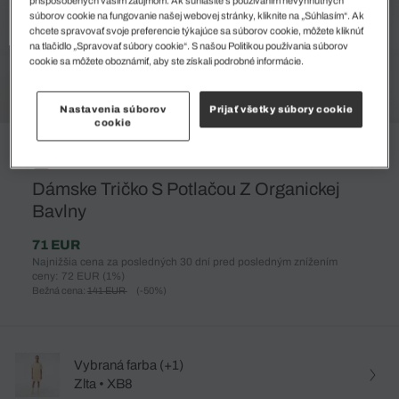
súborov cookie na fungovanie našej webovej stránky, kliknite na „Súhlasím“. Ak
chcete spravovať svoje preferencie týkajúce sa súborov cookie, môžete kliknúť
na tlačidlo „Spravovať súbory cookie“. S našou Politikou používania súborov
cookie sa môžete oboznámiť, aby ste získali podrobné informácie.
Nastavenia súborov
Prijať všetky súbory cookie
cookie
%
Dámske Tričko S Potlačou Z Organickej
Bavlny
71 EUR
Najnižšia cena za posledných 30 dní pred posledným znížením
ceny: 72 EUR
(1%)
Bežná cena:
141 EUR
(-50%)
Vybraná farba (+1)
Zlta • XB8