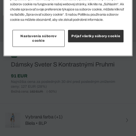
súborov cookie na fungovanie našej webovej stránky, kliknite na „Súhlasím“. Ak
chcete spravovať svoje preferencie týkajúce sa súborov cookie, môžete kliknúť
na tlačidlo „Spravovať súbory cookie“. S našou Politikou používania súborov
cookie sa môžete oboznámiť, aby ste získali podrobné informácie.
Nastavenia súborov
Prijať všetky súbory cookie
cookie
%
Dámsky Sveter S Kontrastnými Pruhmi
91 EUR
Najnižšia cena za posledných 30 dní pred posledným znížením
ceny: 127 EUR
(28%)
Bežná cena:
182 EUR
(-50%)
Vybraná farba (+1)
Biela • 8LP