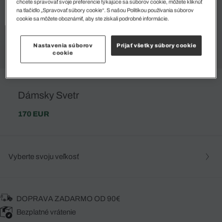
chcete spravovať svoje preferencie týkajúce sa súborov cookie, môžete kliknúť
na tlačidlo „Spravovať súbory cookie“. S našou Politikou používania súborov
cookie sa môžete oboznámiť, aby ste získali podrobné informácie.
Nastavenia súborov
Prijať všetky súbory cookie
cookie
Dámsky Svetr
170 EUR
Vyberte svoju veľkosť
DOPRAVA ZADARMO OD 90€
Bezplatné vrátenie