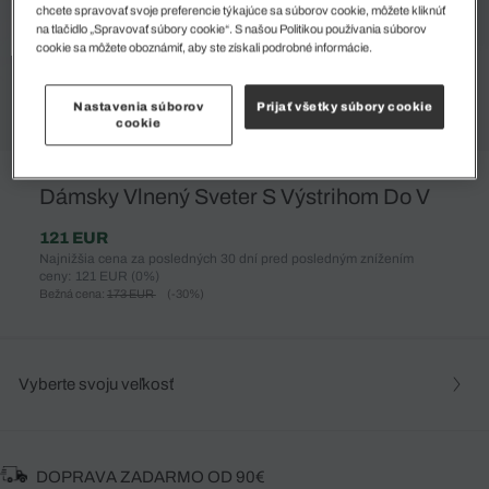
chcete spravovať svoje preferencie týkajúce sa súborov cookie, môžete kliknúť
na tlačidlo „Spravovať súbory cookie“. S našou Politikou používania súborov
cookie sa môžete oboznámiť, aby ste získali podrobné informácie.
Nastavenia súborov
Prijať všetky súbory cookie
cookie
%
Dámsky Vlnený Sveter S Výstrihom Do V
121 EUR
Najnižšia cena za posledných 30 dní pred posledným znížením
ceny: 121 EUR
(0%)
Bežná cena:
173 EUR
(-30%)
Vyberte svoju veľkosť
DOPRAVA ZADARMO OD 90€