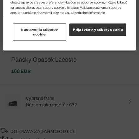
chcete spravovať svoje preferencie týkajúce sa súborov cookie, môžete kliknúť
na tlačidlo „Spravovať súbory cookie“. S našou Politikou používania súborov
cookie sa môžete oboznámiť, aby ste získali podrobné informácie.
Nastavenia súborov
Prijať všetky súbory cookie
cookie
Pánsky Opasok Lacoste
100 EUR
Vybraná farba
Námornícka modrá • 672
DOPRAVA ZADARMO OD 90€