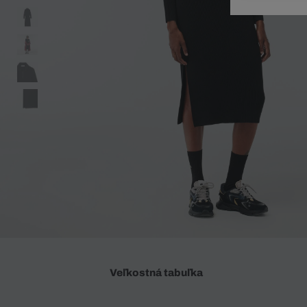
Doplnky
Spodná bielizeň
Plavky
Sukne
Plavky
Special Offer
Spodná Bielizeň
Šortky
Special Offer
Športové oblečenie
Nohavice
Special Offer
Plavky
Special Offer
Veľkostná tabuľka