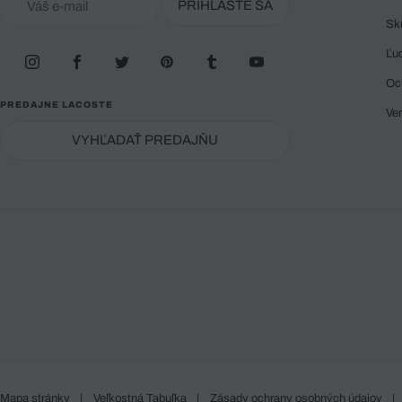
PRIHLÁSTE SA
Sk
Ľu
Oc
PREDAJNE LACOSTE
Ve
VYHĽADAŤ PREDAJŇU
Mapa stránky
|
Veľkostná Tabuľka
|
Zásady ochrany osobných údajov
|