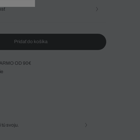
osť
Pridať do košíka
ARMO OD 90€
ie
 tú svoju.