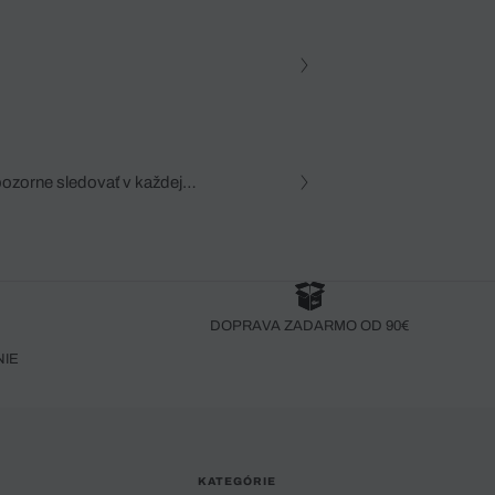
pozorne sledovať v každej
zca, dôkladná znalosť
robený bez pozorného oka
DOPRAVA ZADARMO OD 90€
NIE
KATEGÓRIE