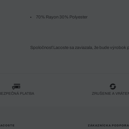
70% Rayon 30% Polyester
Spoločnosť Lacoste sa zaviazala, že bude výrobok 
fáze jeho výroby. Transparentnosť hodnotového reťa
dodávateľov a ekosystému... Žiadny steh nie je vy
spoločnosti Crocodile.
BEZPEČNÁ PLATBA
ZRUŠENIE A VRÁTE
LACOSTE
ZÁKAZNÍCKA PODPORA