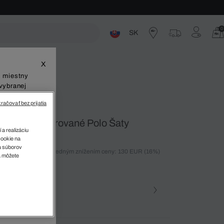
0
SK
ste
X
š miestny
vybranej
račovať bez prijatia
Pletené Rebrované Polo Šaty
 a realizáciu
cookie na
sa súborov
ných 30 dní pred posledným znížením ceny: 130 EUR
(16%)
v
a môžete
%)
farba
na • 031