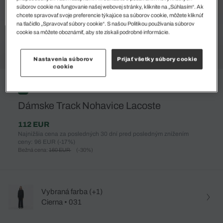
súborov cookie na fungovanie našej webovej stránky, kliknite na „Súhlasím“. Ak
chcete spravovať svoje preferencie týkajúce sa súborov cookie, môžete kliknúť
na tlačidlo „Spravovať súbory cookie“. S našou Politikou používania súborov
cookie sa môžete oboznámiť, aby ste získali podrobné informácie.
Nastavenia súborov
Prijať všetky súbory cookie
cookie
%
Dámske Track Nohavice Lacoste
112 EUR
Najnižšia cena za posledných 30 dní pred posledným znížením
ceny: 96 EUR
(-17%)
Bežná cena:
160 EUR
(-30%)
Vybraná farba (+1)
Cierna • 031