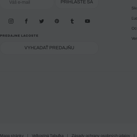
PRIHLÁSTE SA
Sk
Ľu
Oc
PREDAJNE LACOSTE
Ve
VYHĽADAŤ PREDAJŇU
Mapa stránky
|
Veľkostná Tabuľka
|
Zásady ochrany osobných údajov
|