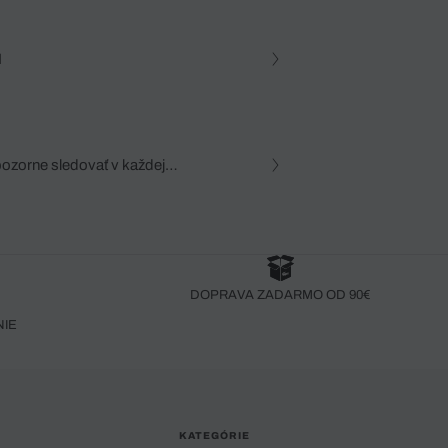
N
pozorne sledovať v každej
zca, dôkladná znalosť
robený bez pozorného oka
DOPRAVA ZADARMO OD 90€
NIE
KATEGÓRIE