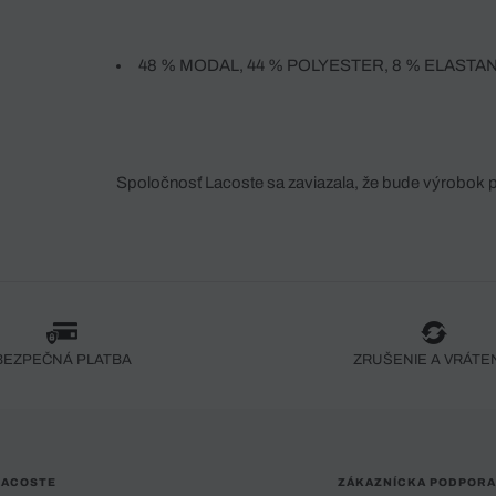
48 % MODAL, 44 % POLYESTER, 8 % ELASTA
Spoločnosť Lacoste sa zaviazala, že bude výrobok 
fáze jeho výroby. Transparentnosť hodnotového reťa
dodávateľov a ekosystému... Žiadny steh nie je vy
spoločnosti Crocodile.
BEZPEČNÁ PLATBA
ZRUŠENIE A VRÁTE
LACOSTE
ZÁKAZNÍCKA PODPORA