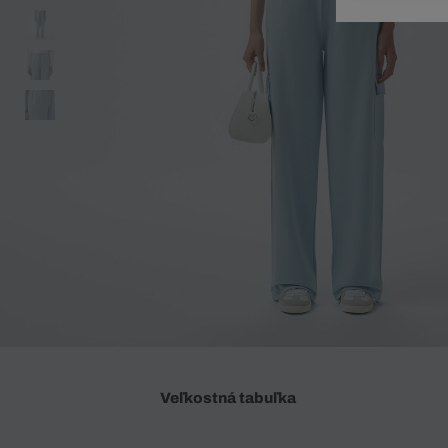
Doplnky
Spodná bielizeň
Plavky
Sukne
Plavky
Special Offer
Spodná Bielizeň
Šortky
Special Offer
Športové oblečenie
Nohavice
Special Offer
Plavky
Special Offer
Veľkostná tabuľka