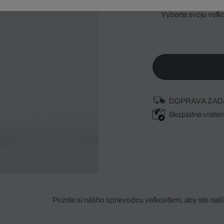
Vyberte svoju veľk
DOPRAVA ZAD
Bezplatné vráten
Pozrite si nášho sprievodcu veľkosťami, aby ste našli