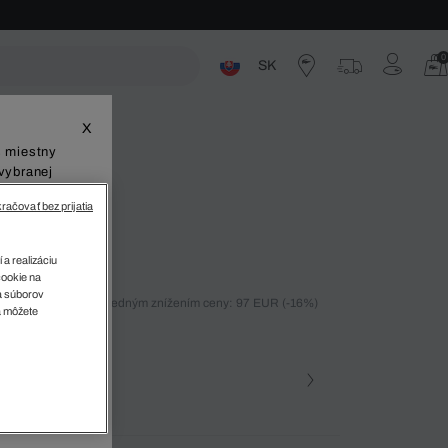
0
SK
ste
X
š miestny
vybranej
račovať bez prijatia
 a realizáciu
cookie na
sa súborov
ných 30 dní pred posledným znížením ceny: 97 EUR
(-16%)
v
a môžete
%)
farba (+1)
zova • T01