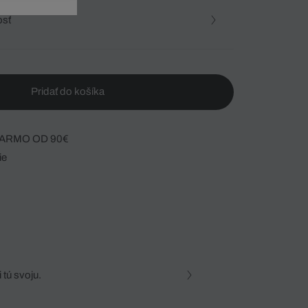
osť
Pridať do košíka
ARMO OD 90€
ie
 tú svoju.