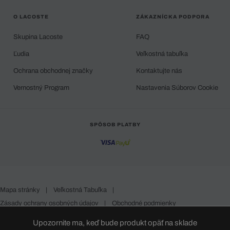
O LACOSTE
ZÁKAZNÍCKA PODPORA
Skupina Lacoste
FAQ
Ľudia
Veľkostná tabuľka
Ochrana obchodnej značky
Kontaktujte nás
Vernostný Program
Nastavenia Súborov Cookie
SPÔSOB PLATBY
Mapa stránky
|
Veľkostná Tabuľka
|
Zásady ochrany osobných údajov
|
Obchodné podmienky
Slovakia
Upozornite ma, keď bude produkt opäť na sklade