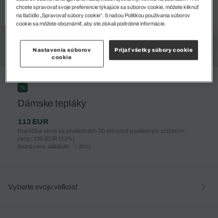
chcete spravovať svoje preferencie týkajúce sa súborov cookie, môžete kliknúť
na tlačidlo „Spravovať súbory cookie“. S našou Politikou používania súborov
cookie sa môžete oboznámiť, aby ste získali podrobné informácie.
Nastavenia súborov
Prijať všetky súbory cookie
cookie
%
Dámske tepláky
113 EUR
Najnižšia cena za posledných 30 dní pred posledným znížením
ceny: 130 EUR
(13%)
Bežná cena:
162 EUR
(-30%)
Vyberte svoju veľkosť