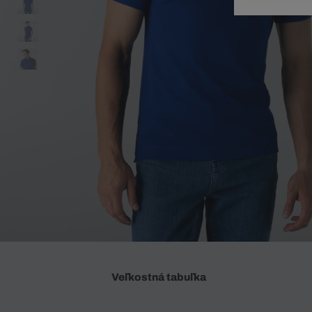
Doplnky
Spodná bielizeň
Plavky
Sukne
Plavky
Special Offer
Spodná Bielizeň
Šortky
Special Offer
Športové oblečenie
Nohavice
Special Offer
Plavky
Special Offer
Veľkostná tabuľka