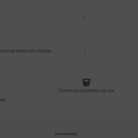
pozorne sledovať v každej
zca, dôkladná znalosť
robený bez pozorného oka
DOPRAVA ZADARMO OD 90€
NIE
KATEGÓRIE