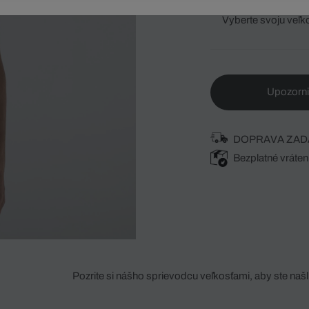
Vyberte svoju veľk
Upozorni
DOPRAVA ZAD
Bezplatné vráten
Pozrite si nášho sprievodcu veľkosťami, aby ste našli