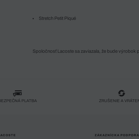
Stretch Petit Piqué
Spoločnosť Lacoste sa zaviazala, že bude výrobok 
fáze jeho výroby. Transparentnosť hodnotového reťa
dodávateľov a ekosystému... Žiadny steh nie je vy
spoločnosti Crocodile.
BEZPEČNÁ PLATBA
ZRUŠENIE A VRÁTE
LACOSTE
ZÁKAZNÍCKA PODPORA