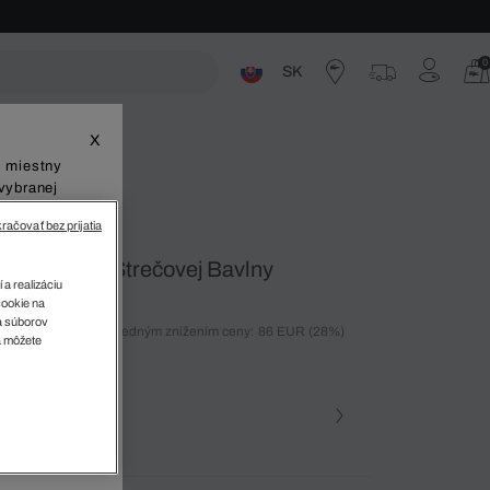
0
SK
ste
X
š miestny
vybranej
račovať bez prijatia
o Košeľa Zo Strečovej Bavlny
 a realizáciu
cookie na
sa súborov
ných 30 dní pred posledným znížením ceny: 86 EUR
(28%)
v
a môžete
%)
farba (+49)
ra • BDM