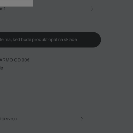
osť
te ma, keď bude produkt opäť na sklade
ARMO OD 90€
ie
 tú svoju.