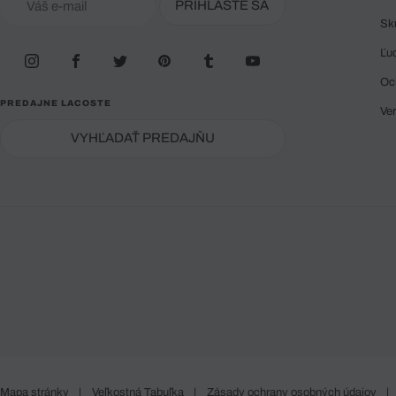
PRIHLÁSTE SA
Sk
Ľu
Oc
PREDAJNE LACOSTE
Ve
VYHĽADAŤ PREDAJŇU
Mapa stránky
|
Veľkostná Tabuľka
|
Zásady ochrany osobných údajov
|