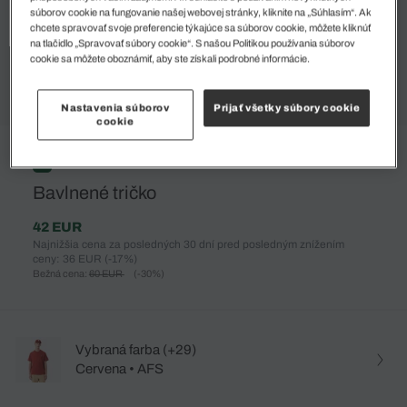
súborov cookie na fungovanie našej webovej stránky, kliknite na „Súhlasím“. Ak
chcete spravovať svoje preferencie týkajúce sa súborov cookie, môžete kliknúť
na tlačidlo „Spravovať súbory cookie“. S našou Politikou používania súborov
cookie sa môžete oboznámiť, aby ste získali podrobné informácie.
Nastavenia súborov
Prijať všetky súbory cookie
cookie
%
Bavlnené tričko
42 EUR
Najnižšia cena za posledných 30 dní pred posledným znížením
ceny: 36 EUR
(-17%)
Bežná cena:
60 EUR
(-30%)
Vybraná farba (+29)
Cervena • AFS