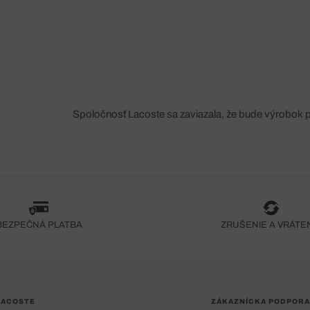
Spoločnosť Lacoste sa zaviazala, že bude výrobok 
fáze jeho výroby. Transparentnosť hodnotového reťa
dodávateľov a ekosystému... Žiadny steh nie je vy
spoločnosti Crocodile.
BEZPEČNÁ PLATBA
ZRUŠENIE A VRÁTE
LACOSTE
ZÁKAZNÍCKA PODPORA