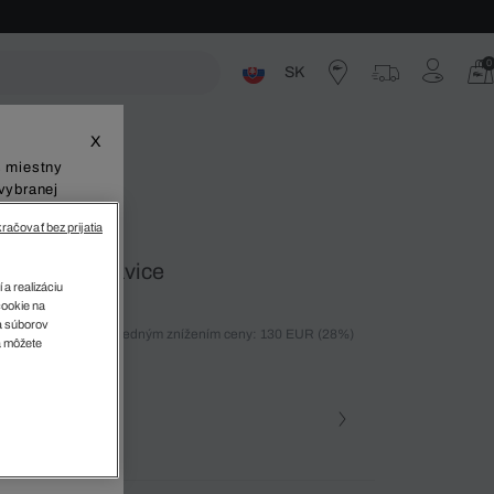
0
SK
ste
X
š miestny
vybranej
račovať bez prijatia
portové nohavice
 a realizáciu
cookie na
sa súborov
ných 30 dní pred posledným znížením ceny: 130 EUR
(28%)
v
a môžete
%)
farba
na • 031