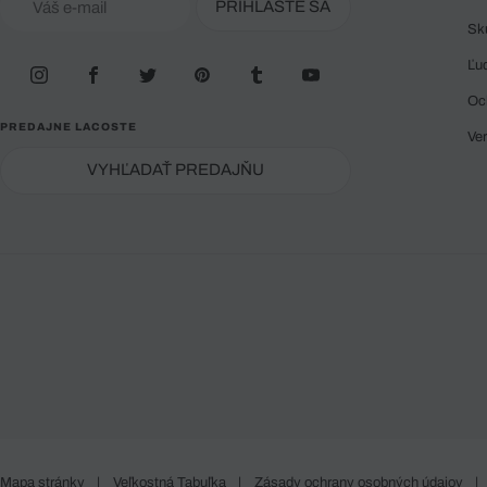
PRIHLÁSTE SA
Sk
Ľu
Oc
PREDAJNE LACOSTE
Ve
VYHĽADAŤ PREDAJŇU
Mapa stránky
|
Veľkostná Tabuľka
|
Zásady ochrany osobných údajov
|