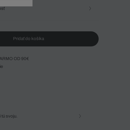
osť
Pridať do košíka
ARMO OD 90€
ie
 tú svoju.