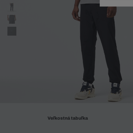
Doplnky
Spodná bielizeň
Plavky
Sukne
Plavky
Special Offer
Spodná Bielizeň
Šortky
Special Offer
Športové oblečenie
Nohavice
Special Offer
Plavky
Special Offer
Veľkostná tabuľka