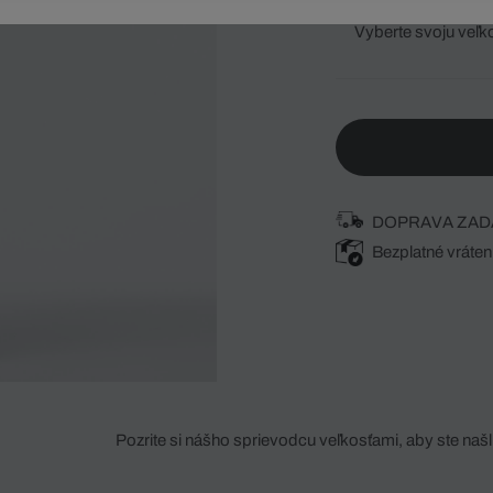
Vyberte svoju veľk
DOPRAVA ZAD
Bezplatné vráten
Pozrite si nášho sprievodcu veľkosťami, aby ste našli