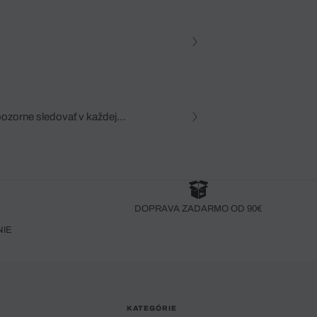
pozorne sledovať v každej
zca, dôkladná znalosť
robený bez pozorného oka
DOPRAVA ZADARMO OD 90€
NIE
KATEGÓRIE