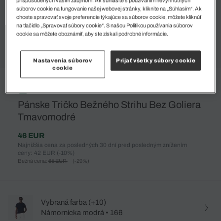
súborov cookie na fungovanie našej webovej stránky, kliknite na „Súhlasím“. Ak
chcete spravovať svoje preferencie týkajúce sa súborov cookie, môžete kliknúť
na tlačidlo „Spravovať súbory cookie“. S našou Politikou používania súborov
cookie sa môžete oboznámiť, aby ste získali podrobné informácie.
Nastavenia súborov
Prijať všetky súbory cookie
cookie
%
Pánske Tričko Bežného Strihu Bez Goliera
Tmavomodré
46 EUR
Najnižšia cena za posledných 30 dní pred posledným znížením
ceny: 42 EUR
(-10%)
Bežná cena:
65 EUR
(-29%)
Vybraná farba (+10)
Námornícka modrá • 166