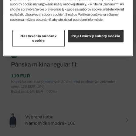
súborov cookie na fungovanie našej webovej stránky, kliknite na „Súhlasím“. Ak
chcete spravovať svoje preferencie týkajúce sa súborov cookie, môžete kliknúť
na tlačidlo „Spravovať súbory cookie“. S našou Politikou používania súborov
cookie sa môžete oboznámiť, aby ste získali podrobné informácie.
Nastavenia súborov
Prijať všetky súbory cookie
cookie
%
Pánska mikina regular fit
119 EUR
Najnižšia cena za posledných 30 dní pred posledným znížením
ceny: 119 EUR
(0%)
Bežná cena:
170 EUR
(-30%)
Vybraná farba
Námornícka modrá • 166