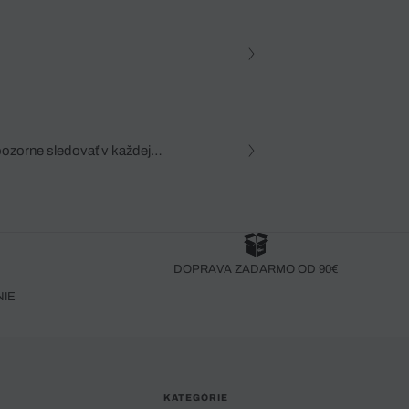
pozorne sledovať v každej
zca, dôkladná znalosť
robený bez pozorného oka
DOPRAVA ZADARMO OD 90€
NIE
KATEGÓRIE