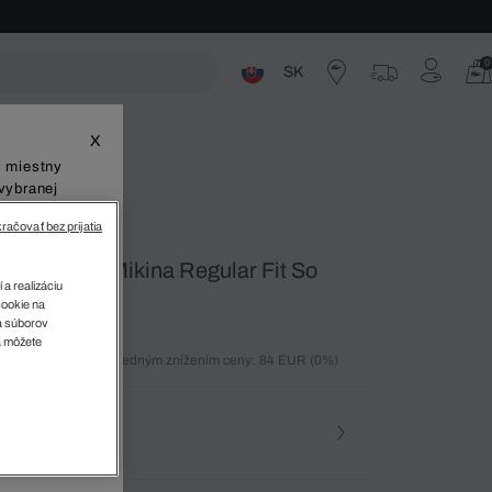
0
SK
ste
X
š miestny
vybranej
račovať bez prijatia
cka Modrá Mikina Regular Fit So
 a realizáciu
ips
cookie na
sa súborov
v
a môžete
ných 30 dní pred posledným znížením ceny: 84 EUR
(0%)
%)
osť