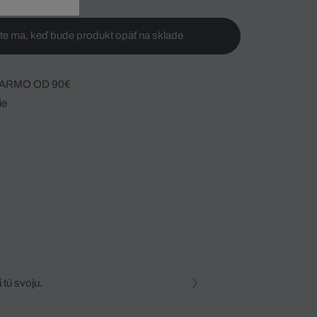
te ma, keď bude produkt opäť na sklade
ARMO OD 90€
ie
 tú svoju.