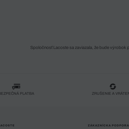
Spoločnosť Lacoste sa zaviazala, že bude výrobok 
fáze jeho výroby. Transparentnosť hodnotového reťa
dodávateľov a ekosystému... Žiadny steh nie je vy
spoločnosti Crocodile.
BEZPEČNÁ PLATBA
ZRUŠENIE A VRÁTE
LACOSTE
ZÁKAZNÍCKA PODPORA