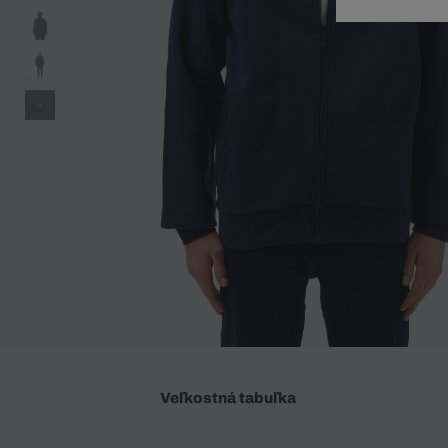
Doplnky
Spodná bielizeň
Plavky
Sukne
Plavky
Special Offer
Spodná Bielizeň
Šortky
Special Offer
Športové oblečenie
Nohavice
Special Offer
Plavky
Special Offer
Veľkostná tabuľka