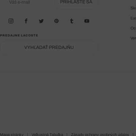
PRIHLÁSTE SA
Sk
Ľu
Oc
PREDAJNE LACOSTE
Ve
VYHĽADAŤ PREDAJŇU
Mapa stránky
|
Veľkostná Tabuľka
|
Zásady ochrany osobných údajov
|