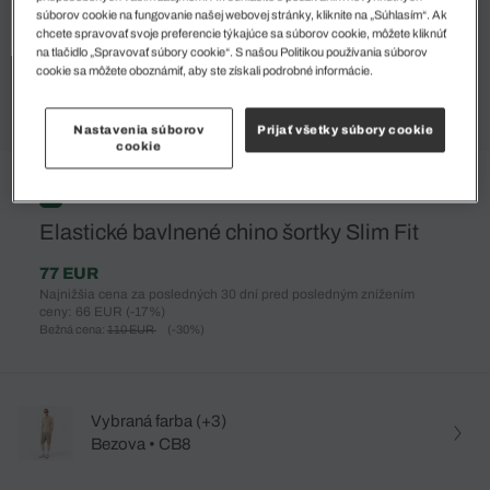
súborov cookie na fungovanie našej webovej stránky, kliknite na „Súhlasím“. Ak
chcete spravovať svoje preferencie týkajúce sa súborov cookie, môžete kliknúť
na tlačidlo „Spravovať súbory cookie“. S našou Politikou používania súborov
cookie sa môžete oboznámiť, aby ste získali podrobné informácie.
Nastavenia súborov
Prijať všetky súbory cookie
cookie
%
Elastické bavlnené chino šortky Slim Fit
77 EUR
Najnižšia cena za posledných 30 dní pred posledným znížením
ceny: 66 EUR
(-17%)
Bežná cena:
110 EUR
(-30%)
Vybraná farba (+3)
Bezova • CB8