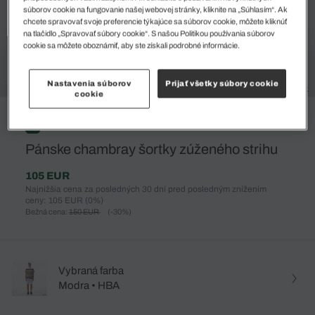
súborov cookie na fungovanie našej webovej stránky, kliknite na „Súhlasím“. Ak
chcete spravovať svoje preferencie týkajúce sa súborov cookie, môžete kliknúť
na tlačidlo „Spravovať súbory cookie“. S našou Politikou používania súborov
cookie sa môžete oboznámiť, aby ste získali podrobné informácie.
Nastavenia súborov
Prijať všetky súbory cookie
cookie
%
Pánske chambray šortky zúženého strihu
105 EUR
Najnižšia cena za posledných 30 dní pred posledným znížením
ceny: 105 EUR
(0%)
Bežná cena:
150 EUR
(-30%)
Vybraná farba
Modra • HBA