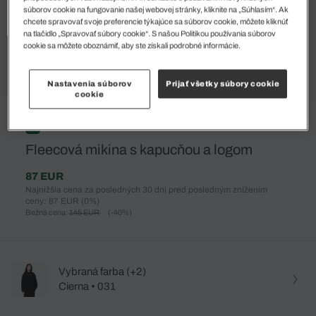
súborov cookie na fungovanie našej webovej stránky, kliknite na „Súhlasím“. Ak
chcete spravovať svoje preferencie týkajúce sa súborov cookie, môžete kliknúť
na tlačidlo „Spravovať súbory cookie“. S našou Politikou používania súborov
cookie sa môžete oboznámiť, aby ste získali podrobné informácie.
Nastavenia súborov
Prijať všetky súbory cookie
cookie
%
Fleecová mikina s kapucňou a logom
87 EUR
Najnižšia cena za posledných 30 dní pred posledným znížením
ceny: 87 EUR
(0%)
Bežná cena:
145 EUR
(-40%)
Vybraná farba (+2)
Cierna • 031