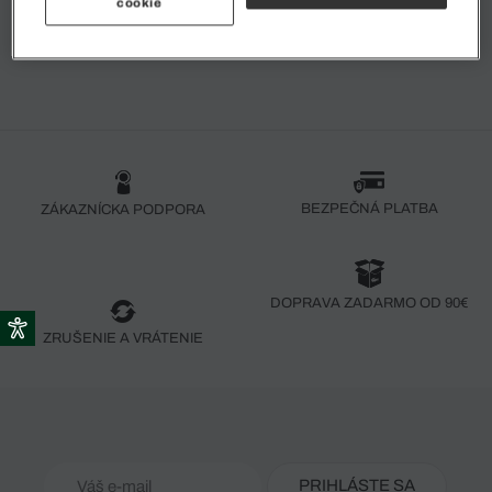
cookie
1
BEZPEČNÁ PLATBA
ZÁKAZNÍCKA PODPORA
DOPRAVA ZADARMO OD 90€
ZRUŠENIE A VRÁTENIE
PRIHLÁSTE SA