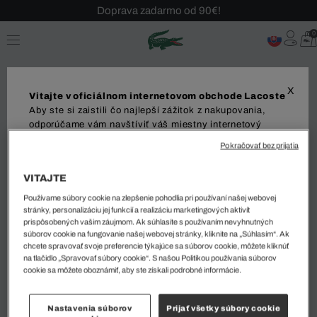
Doprava zadarmo od 90€!
Sezónny výpredaj až -40 %!
0
Bezplatné vrátenie!
X
Vitajte v oficiálnom internetovom obchode Lacoste
Aby ste si zaistili čo najlepší zážitok z nakupovania,
Polos
odporúčame vám navštíviť váš miestny internetový
obchod. Upozorňujeme, že vaša objednávka môže byť
Pokračovať bez prijatia
doručená iba do vybranej krajiny.
DETI
VITAJTE
Dodanie do
Používame súbory cookie na zlepšenie pohodlia pri používaní našej webovej
stránky, personalizáciu jej funkcií a realizáciu marketingových aktivít
prispôsobených vašim záujmom. Ak súhlasíte s používaním nevyhnutných
súborov cookie na fungovanie našej webovej stránky, kliknite na „Súhlasím“. Ak
chcete spravovať svoje preferencie týkajúce sa súborov cookie, môžete kliknúť
Zoradiť a filtrovať
Jazyk
na tlačidlo „Spravovať súbory cookie“. S našou Politikou používania súborov
cookie sa môžete oboznámiť, aby ste získali podrobné informácie.
0 Výsledok
Nastavenia súborov
Prijať všetky súbory cookie
ZAČAŤ NAKUPOVAŤ