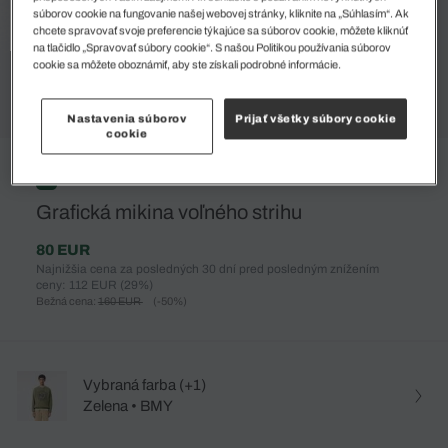
súborov cookie na fungovanie našej webovej stránky, kliknite na „Súhlasím“. Ak
chcete spravovať svoje preferencie týkajúce sa súborov cookie, môžete kliknúť
na tlačidlo „Spravovať súbory cookie“. S našou Politikou používania súborov
cookie sa môžete oboznámiť, aby ste získali podrobné informácie.
Nastavenia súborov
Prijať všetky súbory cookie
cookie
%
Grafická mikina voľného strihu
80 EUR
Najnižšia cena za posledných 30 dní pred posledným znížením
ceny: 112 EUR
(29%)
Bežná cena:
160 EUR
(-50%)
Vybraná farba (+1)
Zelena • BMY