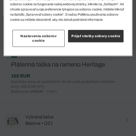
súborov cookie na fungovanie našej webovej stránky, kliknite na „Súhlasím“. Ak
chcete spravovať svoje preferencie týkajúce sa súborov cookie, môžete kliknúť
na tlačidlo „Spravovať súbory cookie“. S našou Politikou používania súborov
cookie sa môžete oboznámiť, aby ste získali podrobné informácie.
Nastavenia súborov
Prijať všetky súbory cookie
cookie
%
Plátenná taška na rameno Heritage
102 EUR
Najnižšia cena za posledných 30 dní pred posledným znížením
ceny: 102 EUR
(0%)
Bežná cena:
170 EUR
(-40%)
Vybraná farba
Bezova • Q21