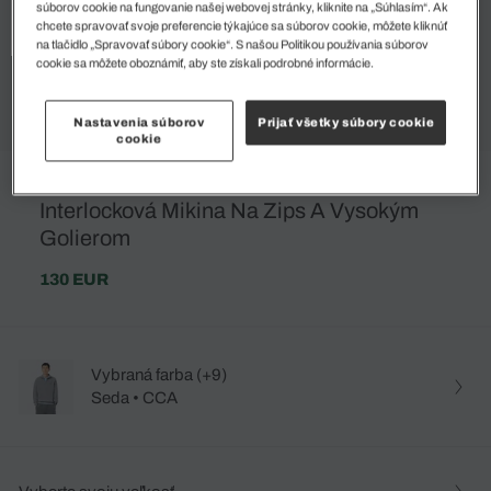
súborov cookie na fungovanie našej webovej stránky, kliknite na „Súhlasím“. Ak
chcete spravovať svoje preferencie týkajúce sa súborov cookie, môžete kliknúť
na tlačidlo „Spravovať súbory cookie“. S našou Politikou používania súborov
cookie sa môžete oboznámiť, aby ste získali podrobné informácie.
Nastavenia súborov
Prijať všetky súbory cookie
cookie
Interlocková Mikina Na Zips A Vysokým
Golierom
130 EUR
Vybraná farba (+9)
Seda • CCA