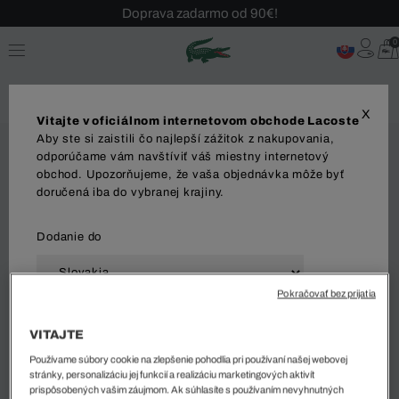
Doprava zadarmo od 90€!
Sezónny výpredaj až -40 %!
0
Bezplatné vrátenie!
X
Vitajte v oficiálnom internetovom obchode Lacoste
Aby ste si zaistili čo najlepší zážitok z nakupovania,
odporúčame vám navštíviť váš miestny internetový
obchod. Upozorňujeme, že vaša objednávka môže byť
doručená iba do vybranej krajiny.
Dodanie do
Pokračovať bez prijatia
Jazyk
VITAJTE
Používame súbory cookie na zlepšenie pohodlia pri používaní našej webovej
stránky, personalizáciu jej funkcií a realizáciu marketingových aktivít
prispôsobených vašim záujmom. Ak súhlasíte s používaním nevyhnutných
ZAČAŤ NAKUPOVAŤ