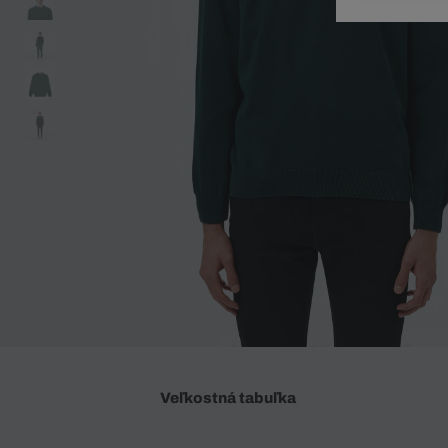
Doplnky
Spodná bielizeň
Plavky
Sukne
Plavky
Special Offer
Spodná Bielizeň
Šortky
Special Offer
Športové oblečenie
Nohavice
Special Offer
Plavky
Special Offer
Veľkostná tabuľka