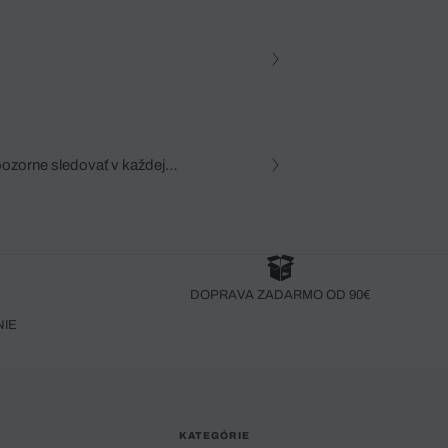
pozorne sledovať v každej
zca, dôkladná znalosť
robený bez pozorného oka
DOPRAVA ZADARMO OD 90€
NIE
KATEGÓRIE