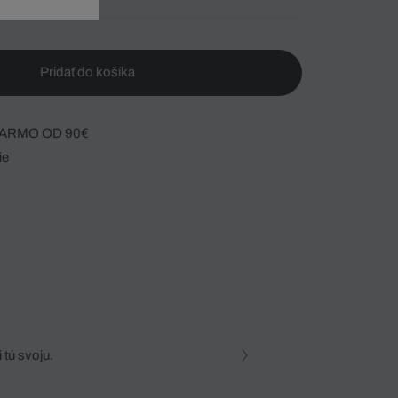
Pridať do košíka
ARMO OD 90€
ie
 tú svoju.