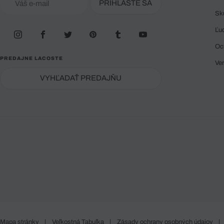
PRIHLÁSTE SA
Sk
Ľu
Oc
PREDAJNE LACOSTE
Ve
VYHĽADAŤ PREDAJŇU
Mapa stránky
|
Veľkostná Tabuľka
|
Zásady ochrany osobných údajov
|