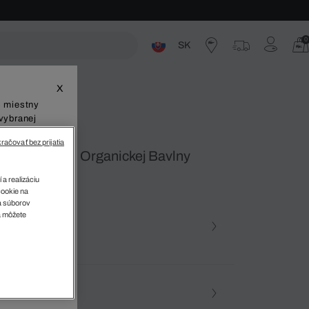
0
SK
ste
X
š miestny
vybranej
račovať bez prijatia
 Výstrihom Z Organickej Bavlny
 a realizáciu
cookie na
sa súborov
v
a môžete
farba (+11)
ena • YZP
osť