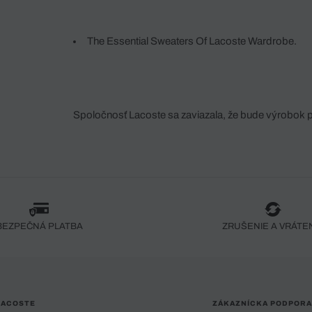
The Essential Sweaters Of Lacoste Wardrobe.
Spoločnosť Lacoste sa zaviazala, že bude výrobok 
fáze jeho výroby. Transparentnosť hodnotového reťa
dodávateľov a ekosystému... Žiadny steh nie je vy
spoločnosti Crocodile.
BEZPEČNÁ PLATBA
ZRUŠENIE A VRÁTE
LACOSTE
ZÁKAZNÍCKA PODPORA