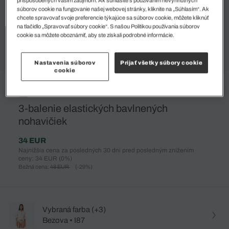
súborov cookie na fungovanie našej webovej stránky, kliknite na „Súhlasím“. Ak
chcete spravovať svoje preferencie týkajúce sa súborov cookie, môžete kliknúť
na tlačidlo „Spravovať súbory cookie“. S našou Politikou používania súborov
cookie sa môžete oboznámiť, aby ste získali podrobné informácie.
Nastavenia súborov
Prijať všetky súbory cookie
cookie
%
3-balenie elastických bavlnených
nohavičiek
34 EUR
Najnižšia cena za posledných 30 dní pred posledným znížením
ceny: 34 EUR
(0%)
Bežná cena:
48 EUR
(-29%)
Vybraná farba (+3)
Bezova • I87