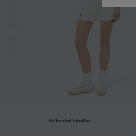
Doplnky
Spodná bielizeň
Plavky
Sukne
Plavky
Special Offer
Spodná Bielizeň
Šortky
Special Offer
Športové oblečenie
Nohavice
Special Offer
Plavky
Special Offer
Veľkostná tabuľka