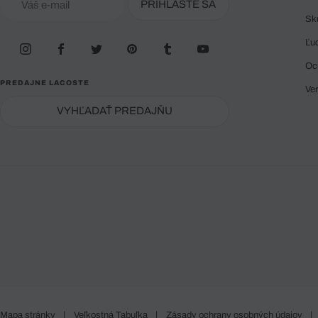
PRIHLÁSTE SA
Sk
Ľu
Oc
PREDAJNE LACOSTE
Ve
VYHĽADAŤ PREDAJŇU
Mapa stránky
|
Veľkostná Tabuľka
|
Zásady ochrany osobných údajov
|