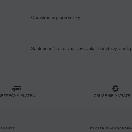
Obojstranné piqué šortky
Spoločnosť Lacoste sa zaviazala, že bude výrobok 
fáze jeho výroby. Transparentnosť hodnotového reťa
dodávateľov a ekosystému... Žiadny steh nie je vy
spoločnosti Crocodile.
BEZPEČNÁ PLATBA
ZRUŠENIE A VRÁTE
LACOSTE
ZÁKAZNÍCKA PODPORA