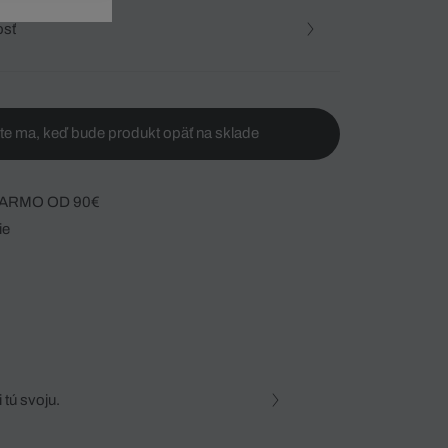
osť
te ma, keď bude produkt opäť na sklade
ARMO OD 90€
ie
 tú svoju.