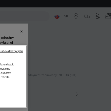
0
SK
ste
X
š miestny
vybranej
račovať bez prijatia
ué šortky
 a realizáciu
cookie na
sa súborov
ných 30 dní pred posledným znížením ceny: 70 EUR
(0%)
v
a môžete
%)
farba
 70V