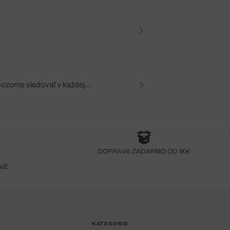
pozorne sledovať v každej
zca, dôkladná znalosť
robený bez pozorného oka
DOPRAVA ZADARMO OD 90€
NIE
KATEGÓRIE