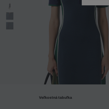
Doplnky
Spodná bielizeň
Plavky
Sukne
Plavky
Special Offer
Spodná Bielizeň
Šortky
Special Offer
Športové oblečenie
Nohavice
Special Offer
Plavky
Special Offer
Veľkostná tabuľka