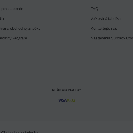
upina Lacoste
FAQ
dia
Veľkostná tabuľka
hrana obchodnej značky
Kontaktujte nás
rnostný Program
Nastavenia Súborov Coo
SPÔSOB PLATBY
Obchodné podmienky