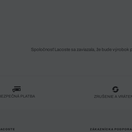
Spoločnosť Lacoste sa zaviazala, že bude výrobok 
fáze jeho výroby. Transparentnosť hodnotového reťa
dodávateľov a ekosystému... Žiadny steh nie je vy
spoločnosti Crocodile.
BEZPEČNÁ PLATBA
ZRUŠENIE A VRÁTE
LACOSTE
ZÁKAZNÍCKA PODPORA