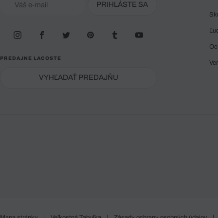
PRIHLÁSTE SA
Sk
Ľu
Oc
PREDAJNE LACOSTE
Ve
VYHĽADAŤ PREDAJŇU
Mapa stránky
|
Veľkostná Tabuľka
|
Zásady ochrany osobných údajov
|