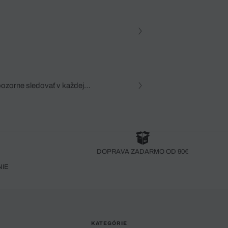
pozorne sledovať v každej
zca, dôkladná znalosť
robený bez pozorného oka
DOPRAVA ZADARMO OD 90€
NIE
KATEGÓRIE