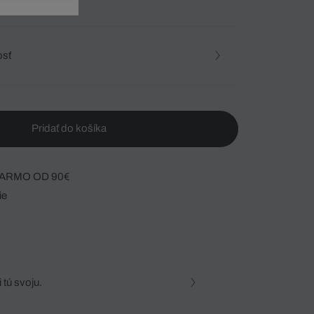
osť
Pridať do košíka
ARMO OD 90€
ie
 tú svoju.