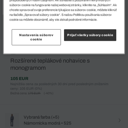
súborov cookie na fungovanie našej webovej stránky, kliknite na „Súhlasím“. Ak
chcete spravovať svoje preferencie týkajúce sa súborov cookie, môžete kliknúť
na tlačidlo „Spravovať súbory cookie“. S našou Politikou používania súborov
cookie sa môžete oboznámiť, aby ste získali podrobné informácie.
Nastavenia súborov
Prijať všetky súbory cookie
cookie
%
Rozšírené teplákové nohavice s
monogramom
105 EUR
Najnižšia cena za posledných 30 dní pred posledným znížením
ceny: 105 EUR
(0%)
Bežná cena:
175 EUR
(-40%)
Vybraná farba (+5)
Námornícka modrá • 525