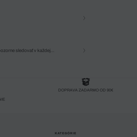
pozorne sledovať v každej
zca, dôkladná znalosť
robený bez pozorného oka
DOPRAVA ZADARMO OD 90€
NIE
KATEGÓRIE