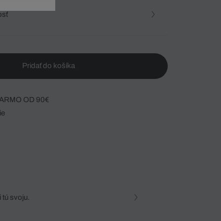
osť
Pridať do košíka
ARMO OD 90€
ie
 tú svoju.