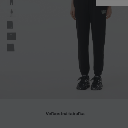
Doplnky
Spodná bielizeň
Plavky
Sukne
Plavky
Special Offer
Spodná Bielizeň
Šortky
Special Offer
Športové oblečenie
Nohavice
Special Offer
Plavky
Special Offer
Veľkostná tabuľka