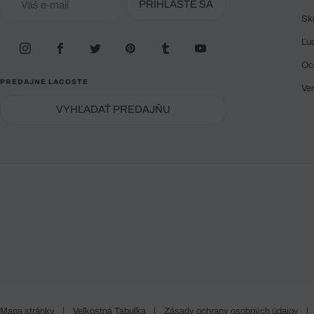
PRIHLÁSTE SA
Sk
Ľu
Oc
PREDAJNE LACOSTE
Ve
VYHĽADAŤ PREDAJŇU
Mapa stránky
|
Veľkostná Tabuľka
|
Zásady ochrany osobných údajov
|