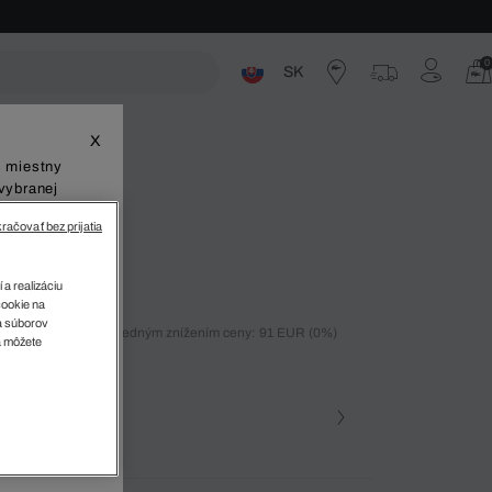
0
SK
ste
X
š miestny
vybranej
račovať bez prijatia
jogger
 a realizáciu
cookie na
sa súborov
ných 30 dní pred posledným znížením ceny: 91 EUR
(0%)
v
a môžete
%)
farba (+1)
na • 031