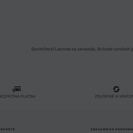
Spoločnosť Lacoste sa zaviazala, že bude výrobok 
fáze jeho výroby. Transparentnosť hodnotového reťa
dodávateľov a ekosystému... Žiadny steh nie je vy
spoločnosti Crocodile.
BEZPEČNÁ PLATBA
ZRUŠENIE A VRÁTE
LACOSTE
ZÁKAZNÍCKA PODPORA