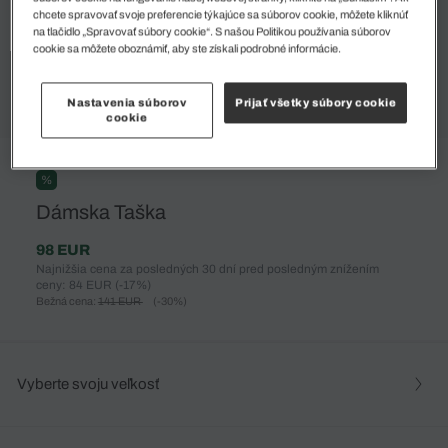
chcete spravovať svoje preferencie týkajúce sa súborov cookie, môžete kliknúť
na tlačidlo „Spravovať súbory cookie“. S našou Politikou používania súborov
cookie sa môžete oboznámiť, aby ste získali podrobné informácie.
Nastavenia súborov
Prijať všetky súbory cookie
cookie
%
Dámska Taška
98 EUR
Najnižšia cena za posledných 30 dní pred posledným znížením
ceny: 84 EUR
(-17%)
Bežná cena:
141 EUR
(-30%)
Vyberte svoju veľkosť