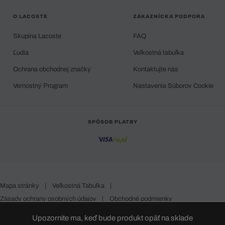
O LACOSTE
ZÁKAZNÍCKA PODPORA
Skupina Lacoste
FAQ
Ľudia
Veľkostná tabuľka
Ochrana obchodnej značky
Kontaktujte nás
Vernostný Program
Nastavenia Súborov Cookie
SPÔSOB PLATBY
Mapa stránky
|
Veľkostná Tabuľka
|
Zásady ochrany osobných údajov
|
Obchodné podmienky
Slovakia
Upozornite ma, keď bude produkt opäť na sklade