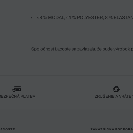
48 % MODAL, 44 % POLYESTER, 8 % ELASTA
Spoločnosť Lacoste sa zaviazala, že bude výrobok 
fáze jeho výroby. Transparentnosť hodnotového reťa
dodávateľov a ekosystému... Žiadny steh nie je vy
spoločnosti Crocodile.
BEZPEČNÁ PLATBA
ZRUŠENIE A VRÁTE
LACOSTE
ZÁKAZNÍCKA PODPORA