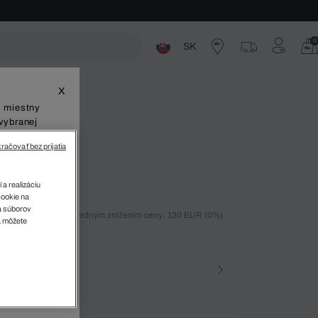
0
SK
ste
X
š miestny
vybranej
račovať bez prijatia
 a realizáciu
cookie na
sa súborov
ných 30 dní pred posledným znížením ceny: 130 EUR
(0%)
v
a môžete
%)
farba (+1)
Námornícka modrá • 166