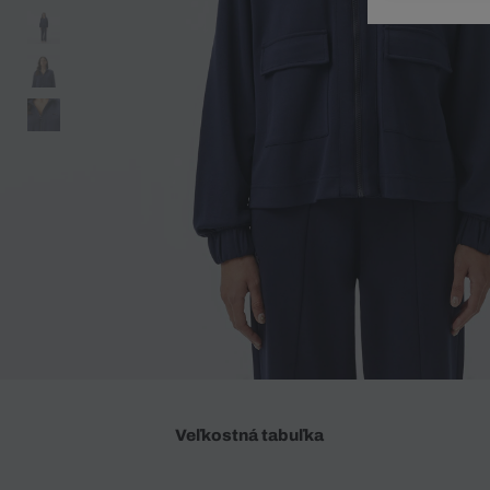
Doplnky
Spodná bielizeň
Plavky
Sukne
Plavky
Special Offer
Spodná Bielizeň
Šortky
Special Offer
Športové oblečenie
Nohavice
Special Offer
Plavky
Special Offer
Veľkostná tabuľka