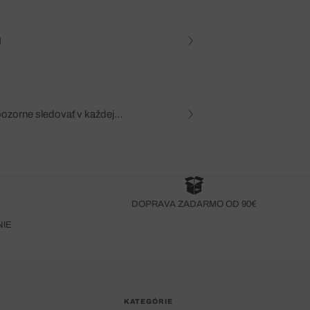
N
pozorne sledovať v každej
zca, dôkladná znalosť
robený bez pozorného oka
DOPRAVA ZADARMO OD 90€
NIE
KATEGÓRIE