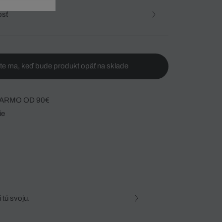
osť
te ma, keď bude produkt opäť na sklade
ARMO OD 90€
ie
 tú svoju.