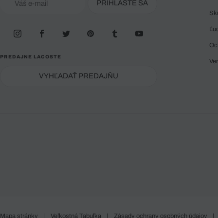
PRIHLÁSTE SA
Sk
Ľu
Oc
PREDAJNE LACOSTE
Ve
VYHĽADAŤ PREDAJŇU
Mapa stránky
|
Veľkostná Tabuľka
|
Zásady ochrany osobných údajov
|