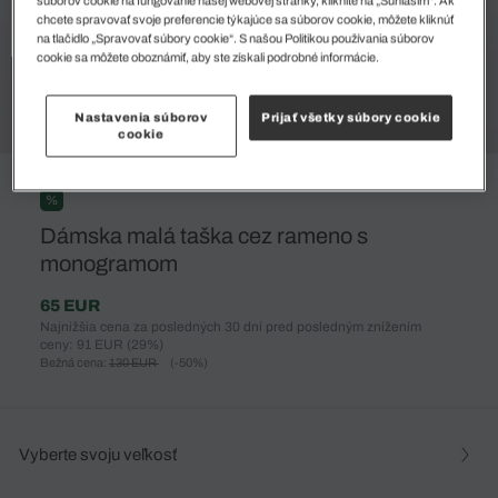
súborov cookie na fungovanie našej webovej stránky, kliknite na „Súhlasím“. Ak
chcete spravovať svoje preferencie týkajúce sa súborov cookie, môžete kliknúť
na tlačidlo „Spravovať súbory cookie“. S našou Politikou používania súborov
cookie sa môžete oboznámiť, aby ste získali podrobné informácie.
Nastavenia súborov
Prijať všetky súbory cookie
cookie
%
Dámska malá taška cez rameno s
monogramom
65 EUR
Najnižšia cena za posledných 30 dní pred posledným znížením
ceny: 91 EUR
(29%)
Bežná cena:
130 EUR
(-50%)
Vyberte svoju veľkosť