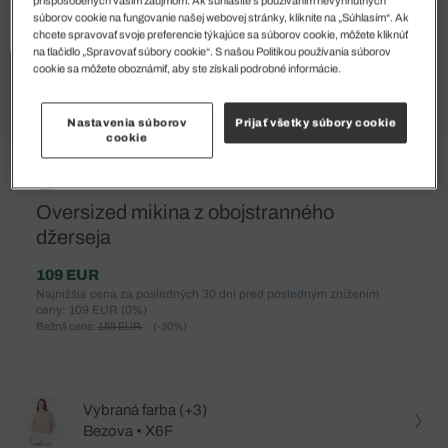
súborov cookie na fungovanie našej webovej stránky, kliknite na „Súhlasím“. Ak
chcete spravovať svoje preferencie týkajúce sa súborov cookie, môžete kliknúť
na tlačidlo „Spravovať súbory cookie“. S našou Politikou používania súborov
cookie sa môžete oboznámiť, aby ste získali podrobné informácie.
Nastavenia súborov
Prijať všetky súbory cookie
cookie
%
Oversized mikina z obojstranného
džerseja
109 EUR
Najnižšia cena za posledných 30 dní pred posledným znížením
ceny: 109 EUR
(0%)
Bežná cena:
155 EUR
(-30%)
Vybraná farba (+3)
Bezova • X6F