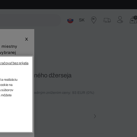
0
SK
ste
X
š miestny
vybranej
račovať bez prijatia
a z obojstranného džerseja
 a realizáciu
cookie na
sa súborov
ných 30 dní pred posledným znížením ceny: 93 EUR
(0%)
v
a môžete
%)
farba (+3)
na • 031