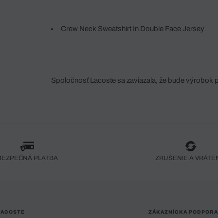
Crew Neck Sweatshirt In Double Face Jersey
Spoločnosť Lacoste sa zaviazala, že bude výrobok 
fáze jeho výroby. Transparentnosť hodnotového reťa
dodávateľov a ekosystému... Žiadny steh nie je vy
spoločnosti Crocodile.
BEZPEČNÁ PLATBA
ZRUŠENIE A VRÁTE
LACOSTE
ZÁKAZNÍCKA PODPORA