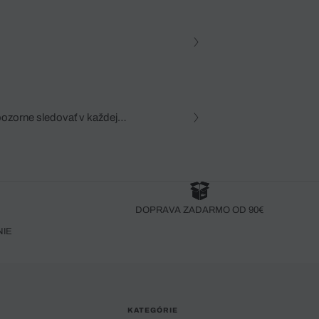
pozorne sledovať v každej
zca, dôkladná znalosť
robený bez pozorného oka
DOPRAVA ZADARMO OD 90€
NIE
KATEGÓRIE