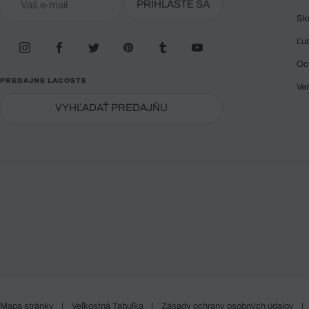
PRIHLÁSTE SA
Sk
Ľu
Oc
PREDAJNE LACOSTE
Ve
VYHĽADAŤ PREDAJŇU
Mapa stránky
|
Veľkostná Tabuľka
|
Zásady ochrany osobných údajov
|