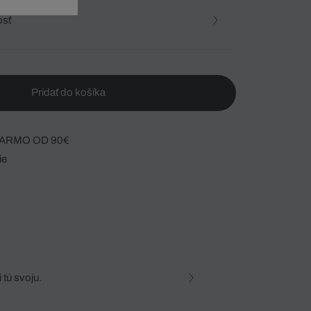
osť
Pridať do košíka
ARMO OD 90€
ie
 tú svoju.