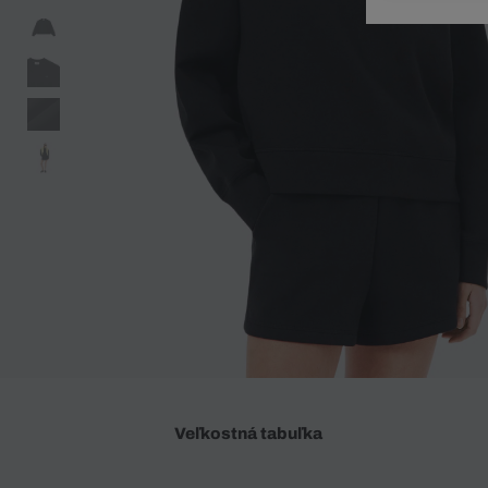
Doplnky
Spodná bielizeň
Plavky
Sukne
Plavky
Special Offer
Spodná Bielizeň
Šortky
Special Offer
Športové oblečenie
Nohavice
Special Offer
Plavky
Special Offer
Veľkostná tabuľka