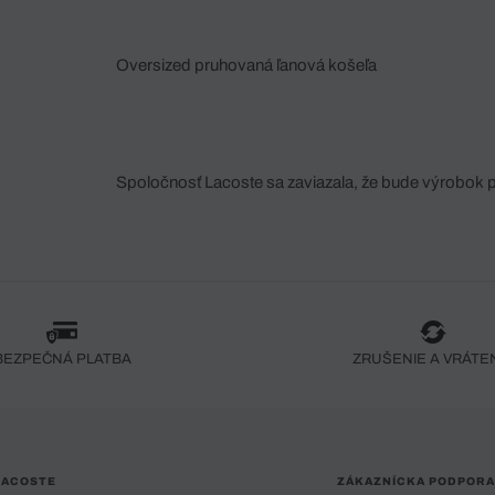
Oversized pruhovaná ľanová košeľa
Spoločnosť Lacoste sa zaviazala, že bude výrobok 
fáze jeho výroby. Transparentnosť hodnotového reťa
dodávateľov a ekosystému... Žiadny steh nie je vy
spoločnosti Crocodile.
BEZPEČNÁ PLATBA
ZRUŠENIE A VRÁTE
LACOSTE
ZÁKAZNÍCKA PODPORA