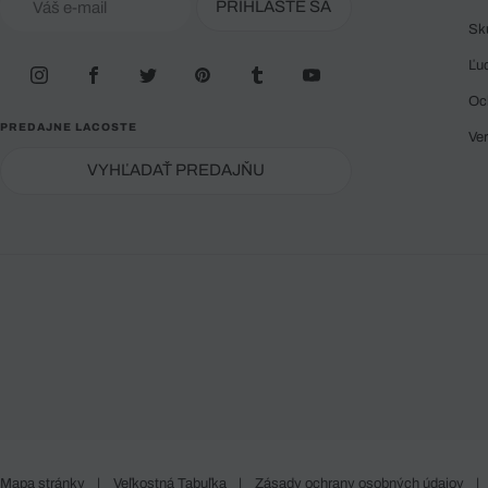
PRIHLÁSTE SA
Sk
Ľu
Oc
PREDAJNE LACOSTE
Ve
VYHĽADAŤ PREDAJŇU
Mapa stránky
|
Veľkostná Tabuľka
|
Zásady ochrany osobných údajov
|