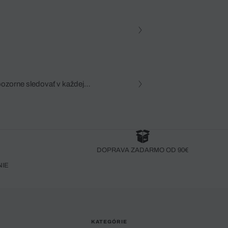
pozorne sledovať v každej
zca, dôkladná znalosť
robený bez pozorného oka
DOPRAVA ZADARMO OD 90€
NIE
KATEGÓRIE