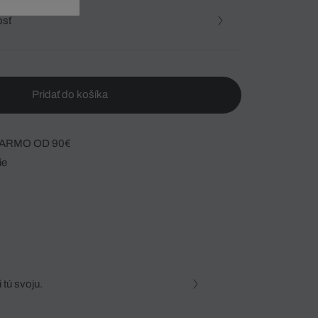
osť
Pridať do košíka
ARMO OD 90€
ie
 tú svoju.