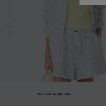
Doplnky
Spodná bielizeň
Plavky
Sukne
Plavky
Special Offer
Spodná Bielizeň
Šortky
Special Offer
Športové oblečenie
Nohavice
Special Offer
Plavky
Special Offer
Veľkostná tabuľka