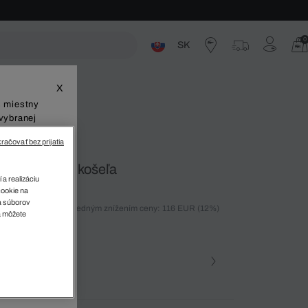
0
SK
ste
X
š miestny
vybranej
račovať bez prijatia
vaná ľanová košeľa
 a realizáciu
cookie na
sa súborov
ných 30 dní pred posledným znížením ceny: 116 EUR
(12%)
v
a môžete
%)
farba (+1)
ra • E7B