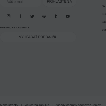
PRIHLÁSTE SA
Sk
Ľu
Oc
PREDAJNE LACOSTE
Ve
VYHĽADAŤ PREDAJŇU
Mapa stránky
|
Veľkostná Tabuľka
|
Zásady ochrany osobných údajov
|