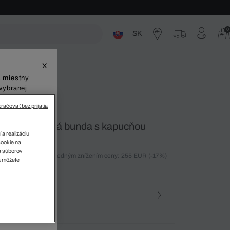
0
SK
ste
X
š miestny
vybranej
račovať bez prijatia
 fit prešívaná bunda s kapucňou
 a realizáciu
cookie na
sa súborov
ných 30 dní pred posledným znížením ceny: 255 EUR
(-17%)
v
a môžete
%)
farba (+1)
a • AIL