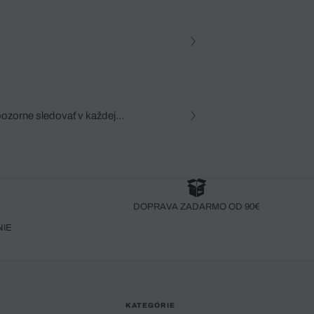
pozorne sledovať v každej
zca, dôkladná znalosť
robený bez pozorného oka
DOPRAVA ZADARMO OD 90€
NIE
KATEGÓRIE