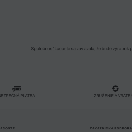
Spoločnosť Lacoste sa zaviazala, že bude výrobok 
fáze jeho výroby. Transparentnosť hodnotového reťa
dodávateľov a ekosystému... Žiadny steh nie je vy
spoločnosti Crocodile.
BEZPEČNÁ PLATBA
ZRUŠENIE A VRÁTE
LACOSTE
ZÁKAZNÍCKA PODPORA