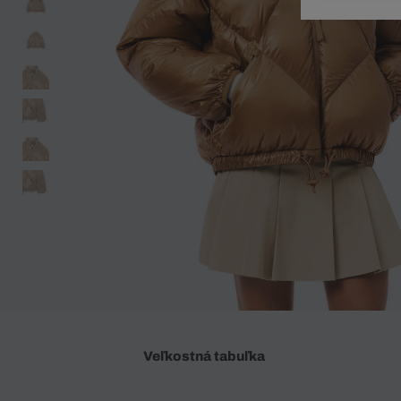
Doplnky
Spodná bielizeň
Plavky
Sukne
Plavky
Special Offer
Spodná Bielizeň
Šortky
Special Offer
Športové oblečenie
Nohavice
Special Offer
Plavky
Special Offer
Veľkostná tabuľka