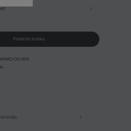
osť
Pridať do košíka
ARMO OD 90€
ie
 tú svoju.