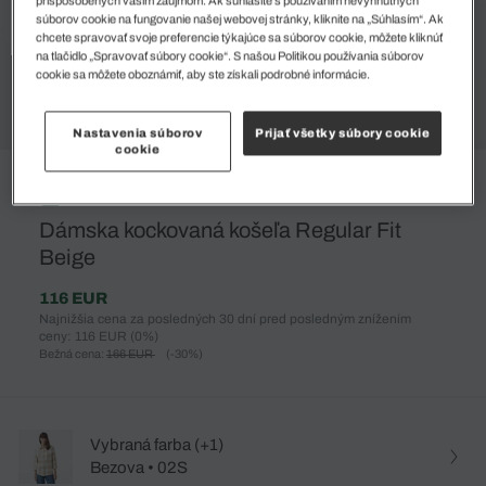
súborov cookie na fungovanie našej webovej stránky, kliknite na „Súhlasím“. Ak
chcete spravovať svoje preferencie týkajúce sa súborov cookie, môžete kliknúť
na tlačidlo „Spravovať súbory cookie“. S našou Politikou používania súborov
cookie sa môžete oboznámiť, aby ste získali podrobné informácie.
Nastavenia súborov
Prijať všetky súbory cookie
cookie
%
Dámska kockovaná košeľa Regular Fit
Beige
116 EUR
Najnižšia cena za posledných 30 dní pred posledným znížením
ceny: 116 EUR
(0%)
Bežná cena:
166 EUR
(-30%)
Vybraná farba (+1)
Bezova • 02S