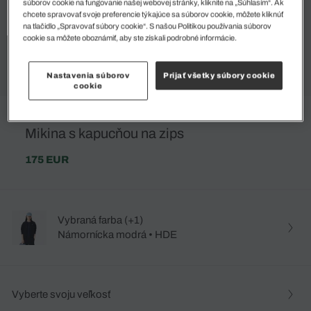
súborov cookie na fungovanie našej webovej stránky, kliknite na „Súhlasím“. Ak
chcete spravovať svoje preferencie týkajúce sa súborov cookie, môžete kliknúť
na tlačidlo „Spravovať súbory cookie“. S našou Politikou používania súborov
cookie sa môžete oboznámiť, aby ste získali podrobné informácie.
Nastavenia súborov
Prijať všetky súbory cookie
cookie
Mikina s kapucňou na zips
175 EUR
Vybraná farba (+1)
Námornícka modrá • HDE
Vyberte svoju veľkosť