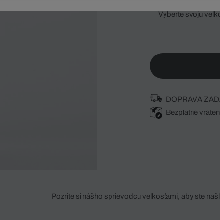
Vyberte svoju veľk
DOPRAVA ZAD
Bezplatné vráten
Pozrite si nášho sprievodcu veľkosťami, aby ste našli