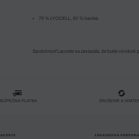
70 % LYOCELL, 30 % bavlna
Spoločnosť Lacoste sa zaviazala, že bude výrobok 
fáze jeho výroby. Transparentnosť hodnotového reťa
dodávateľov a ekosystému... Žiadny steh nie je vy
spoločnosti Crocodile.
BEZPEČNÁ PLATBA
ZRUŠENIE A VRÁTE
LACOSTE
ZÁKAZNÍCKA PODPORA