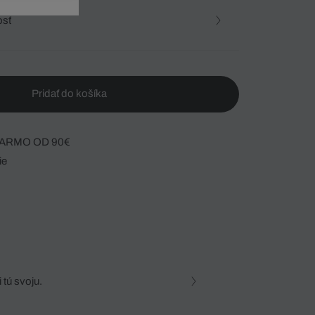
osť
Pridať do košíka
ARMO OD 90€
ie
 tú svoju.