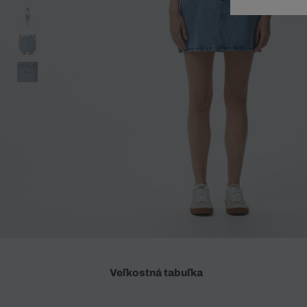
Doplnky
Spodná bielizeň
Plavky
Sukne
Plavky
Special Offer
Spodná Bielizeň
Šortky
Special Offer
Športové oblečenie
Nohavice
Special Offer
Plavky
Special Offer
Veľkostná tabuľka