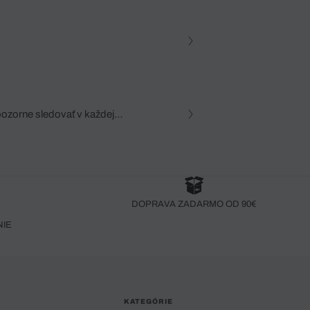
pozorne sledovať v každej
zca, dôkladná znalosť
robený bez pozorného oka
DOPRAVA ZADARMO OD 90€
NIE
KATEGÓRIE