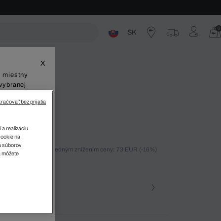
0
SK
ste
X
š miestny
vybranej
račovať bez prijatia
 a realizáciu
cookie na
sa súborov
ných 30 dní pred posledným znížením ceny: 73 EUR
(-16%)
v
a môžete
%)
farba (+1)
ra • MKU