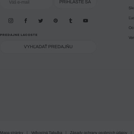
PRIHLÁSTE SA
Sk
Ľu
Oc
PREDAJNE LACOSTE
Ve
VYHĽADAŤ PREDAJŇU
Mapa stránky
|
Veľkostná Tabuľka
|
Zásady ochrany osobných údajov
|