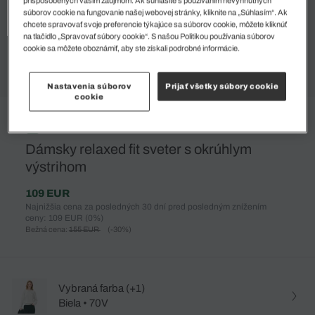
súborov cookie na fungovanie našej webovej stránky, kliknite na „Súhlasím“. Ak
chcete spravovať svoje preferencie týkajúce sa súborov cookie, môžete kliknúť
na tlačidlo „Spravovať súbory cookie“. S našou Politikou používania súborov
cookie sa môžete oboznámiť, aby ste získali podrobné informácie.
Nastavenia súborov
Prijať všetky súbory cookie
cookie
%
Dámsky relaxed fit sveter s okrúhlym
výstrihom
109 EUR
Najnižšia cena za posledných 30 dní pred posledným znížením
ceny: 109 EUR
(0%)
Bežná cena:
155 EUR
(-30%)
Vybraná farba (+1)
Biela • 70V