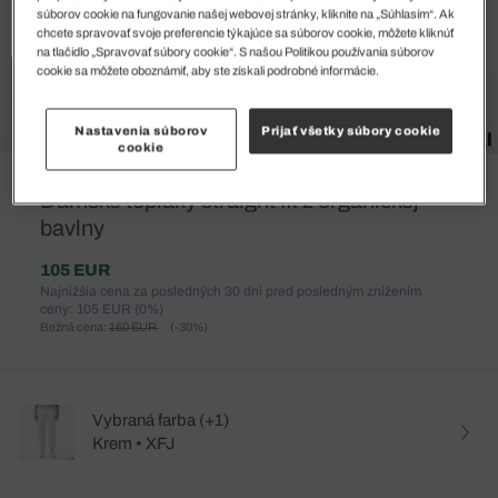
súborov cookie na fungovanie našej webovej stránky, kliknite na „Súhlasím“. Ak
chcete spravovať svoje preferencie týkajúce sa súborov cookie, môžete kliknúť
na tlačidlo „Spravovať súbory cookie“. S našou Politikou používania súborov
cookie sa môžete oboznámiť, aby ste získali podrobné informácie.
Nastavenia súborov
Prijať všetky súbory cookie
cookie
%
Dámske tepláky straight fit z organickej
bavlny
105 EUR
Najnižšia cena za posledných 30 dní pred posledným znížením
ceny: 105 EUR
(0%)
Bežná cena:
150 EUR
(-30%)
Vybraná farba (+1)
Krem • XFJ