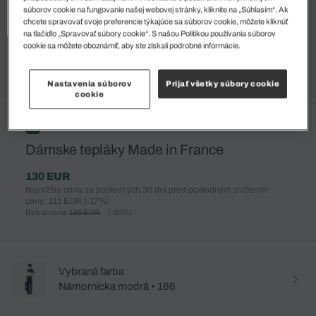
súborov cookie na fungovanie našej webovej stránky, kliknite na „Súhlasím“. Ak
chcete spravovať svoje preferencie týkajúce sa súborov cookie, môžete kliknúť
na tlačidlo „Spravovať súbory cookie“. S našou Politikou používania súborov
cookie sa môžete oboznámiť, aby ste získali podrobné informácie.
Nastavenia súborov
Prijať všetky súbory cookie
cookie
%
Dámske tepláky Made in France
130 EUR
Najnižšia cena za posledných 30 dní pred posledným znížením
ceny: 111 EUR
(-17%)
Bežná cena:
185 EUR
(-30%)
Vybraná farba
Námornícka modrá • 166