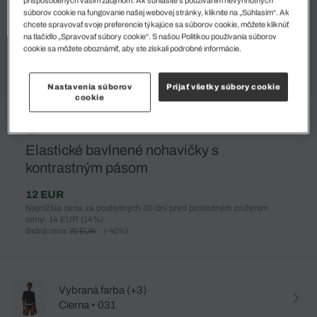
súborov cookie na fungovanie našej webovej stránky, kliknite na „Súhlasím“. Ak
chcete spravovať svoje preferencie týkajúce sa súborov cookie, môžete kliknúť
na tlačidlo „Spravovať súbory cookie“. S našou Politikou používania súborov
cookie sa môžete oboznámiť, aby ste získali podrobné informácie.
Nastavenia súborov
Prijať všetky súbory cookie
cookie
%
Elastické bavlnené nohavičky s
kontrastným pásom
12 EUR
Najnižšia cena za posledných 30 dní pred posledným znížením
ceny: 14 EUR
(14%)
Bežná cena:
20 EUR
(-40%)
Vybraná farba (+3)
Cierna • 031