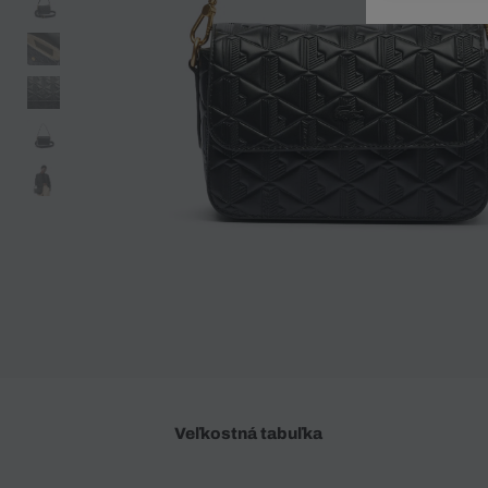
Doplnky
Spodná bielizeň
Plavky
Sukne
Plavky
Special Offer
Spodná Bielizeň
Šortky
Special Offer
Športové oblečenie
Nohavice
Special Offer
Plavky
Special Offer
Veľkostná tabuľka