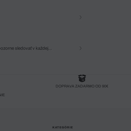
pozorne sledovať v každej
zca, dôkladná znalosť
robený bez pozorného oka
DOPRAVA ZADARMO OD 90€
NIE
KATEGÓRIE