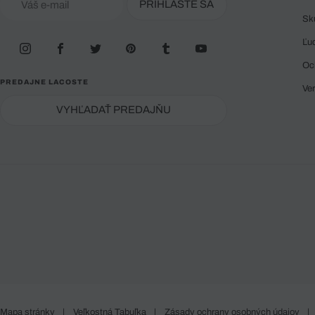
PRIHLÁSTE SA
Sk
Ľu
Oc
PREDAJNE LACOSTE
Ve
VYHĽADAŤ PREDAJŇU
Mapa stránky
|
Veľkostná Tabuľka
|
Zásady ochrany osobných údajov
|