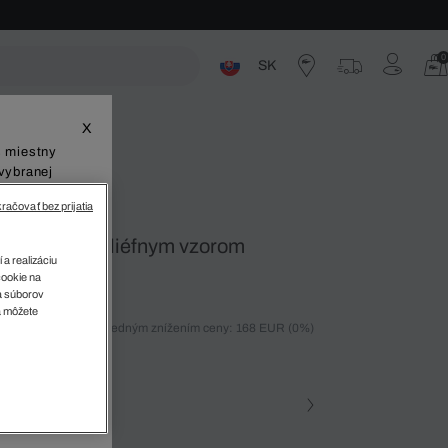
0
SK
ste
X
š miestny
vybranej
račovať bez prijatia
 rameno s reliéfnym vzorom
 a realizáciu
cookie na
sa súborov
v
a môžete
ných 30 dní pred posledným znížením ceny: 168 EUR
(0%)
%)
farba (+1)
na • 000