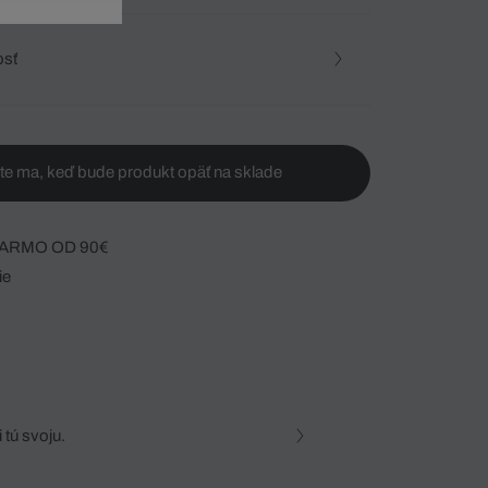
osť
te ma, keď bude produkt opäť na sklade
ARMO OD 90€
ie
 tú svoju.