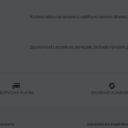
Kožená taška na rameno s reliéfnym vzorom Maheki
Spoločnosť Lacoste sa zaviazala, že bude výrobok 
fáze jeho výroby. Transparentnosť hodnotového reťa
dodávateľov a ekosystému... Žiadny steh nie je vy
spoločnosti Crocodile.
BEZPEČNÁ PLATBA
ZRUŠENIE A VRÁTE
LACOSTE
ZÁKAZNÍCKA PODPORA