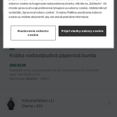
súborov cookie na fungovanie našej webovej stránky, kliknite na „Súhlasím“. Ak
chcete spravovať svoje preferencie týkajúce sa súborov cookie, môžete kliknúť
na tlačidlo „Spravovať súbory cookie“. S našou Politikou používania súborov
cookie sa môžete oboznámiť, aby ste získali podrobné informácie.
Nastavenia súborov
Prijať všetky súbory cookie
cookie
%
Krátka vodoodpudivá páperová bunda
200 EUR
Najnižšia cena za posledných 30 dní pred posledným znížením
ceny: 240 EUR
(17%)
Bežná cena:
400 EUR
(-50%)
Vybraná farba (+1)
Cierna • 031