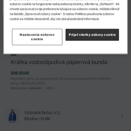
súborov cookie na fungovanie našej webovej stránky, kliknite na „Súhlasím“. Ak
chcete spravovať svoje preferencie týkajúce sa súborov cookie, môžete kliknúť
na tlačidlo „Spravovať súbory cookie“. S našou Politikou používania súborov
cookie sa môžete oboznámiť, aby ste získali podrobné informácie.
Nastavenia súborov
Prijať všetky súbory cookie
cookie
%
Krátka vodoodpudivá páperová bunda
200 EUR
Najnižšia cena za posledných 30 dní pred posledným znížením
ceny: 280 EUR
(29%)
Bežná cena:
400 EUR
(-50%)
Vybraná farba (+1)
Modra • HJM