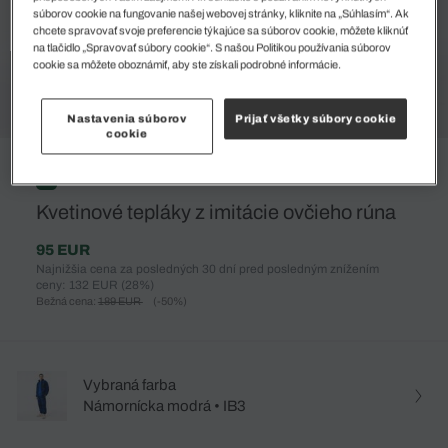
súborov cookie na fungovanie našej webovej stránky, kliknite na „Súhlasím“. Ak
chcete spravovať svoje preferencie týkajúce sa súborov cookie, môžete kliknúť
na tlačidlo „Spravovať súbory cookie“. S našou Politikou používania súborov
cookie sa môžete oboznámiť, aby ste získali podrobné informácie.
Nastavenia súborov
Prijať všetky súbory cookie
cookie
%
Kvetinové tepláky z imitácie ovčieho rúna
95 EUR
Najnižšia cena za posledných 30 dní pred posledným znížením
ceny: 132 EUR
(28%)
Bežná cena:
189 EUR
(-50%)
Vybraná farba
Námornícka modrá • IB3