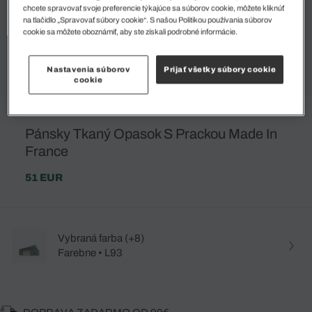
chcete spravovať svoje preferencie týkajúce sa súborov cookie, môžete kliknúť
na tlačidlo „Spravovať súbory cookie“. S našou Politikou používania súborov
cookie sa môžete oboznámiť, aby ste získali podrobné informácie.
Nastavenia súborov
Prijať všetky súbory cookie
cookie
Pánsky Tkaný Opasok S Prackou Made In
France
51 EUR
Vybraná farba (+8)
Farebne • L93